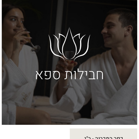
כפר המכביה - ר"ג