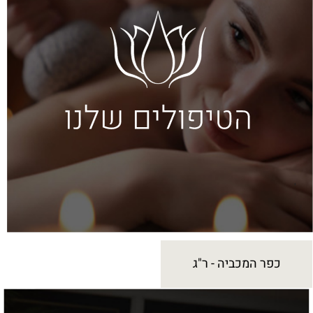
כפר המכביה - ר"ג