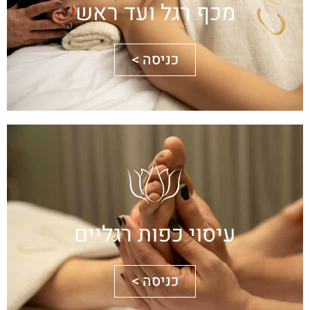
מכף רגל ועד ראש
כניסה >
עיסוי כפות רגליים
כניסה >