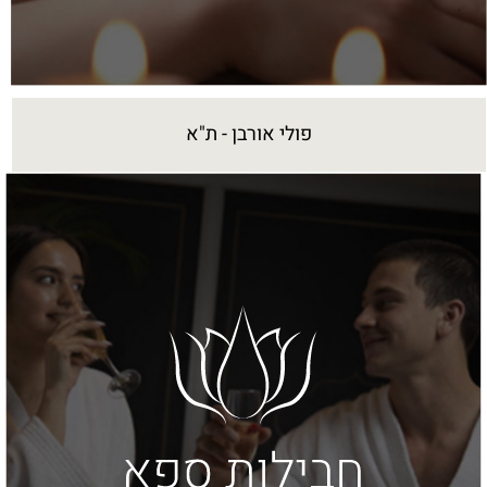
פולי אורבן - ת"א