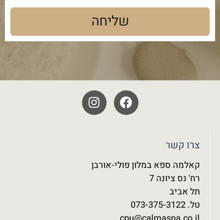
שליחה
צרו קשר
קאלמה ספא במלון פולי-אורבן
רח' נס ציונה 7
תל אביב
טל. 073-375-3122‬
cpu@calmaspa.co.il