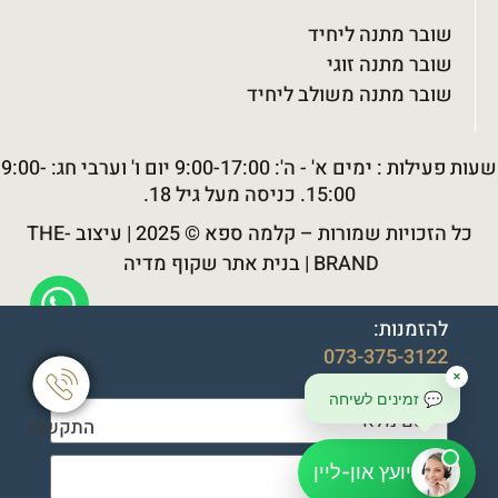
שובר מתנה ליחיד
שובר מתנה זוגי
שובר מתנה משולב ליחיד
שעות פעילות : ימים א' - ה': 9:00-17:00 יום ו' וערבי חג: 9:00-
15:00. כניסה מעל גיל 18.
כל הזכויות שמורות –
קלמה ספא
© 2025 |
עיצוב THE-
BRAND
|
בנית אתר שקוף מדיה
להזמנות:
073-375-3122
או שילחו:
✕
💬 זמינים לשיחה
התקשרו
יועץ און-ליין
להזמנה טיפולים ושוברים