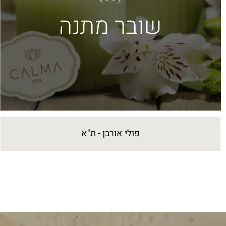
פולי אורבן - ת"א