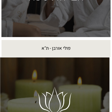
פולי אורבן - ת"א