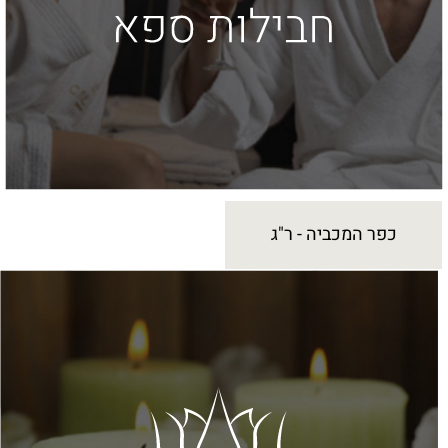
כפר המכביה - ר"ג