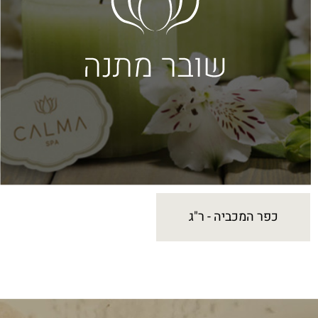
כפר המכביה - ר"ג