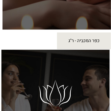
כפר המכביה - ר"ג