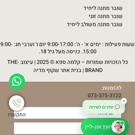
שובר מתנה ליחיד
שובר מתנה זוגי
שובר מתנה משולב ליחיד
שעות פעילות : ימים א' - ה': 9:00-17:00 יום ו' וערבי חג: 9:00-
15:00. כניסה מעל גיל 18.
כל הזכויות שמורות –
קלמה ספא
© 2025 |
עיצוב THE-
BRAND
|
בנית אתר שקוף מדיה
להזמנות:
073-375-3122
או שילחו:
✕
💬 זמינים לשיחה
התקשרו
יועץ און-ליין
להזמנה טיפולים ושוברים